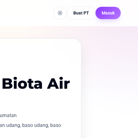
Buat PT
Masuk
Biota Air
elumatan
an udang, baso udang, baso