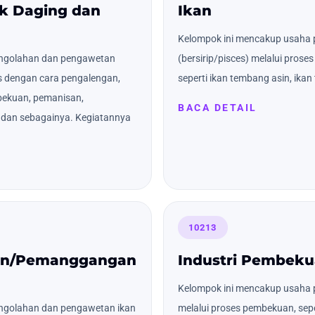
k Daging dan
Ikan
Kelompok ini mencakup usaha 
engolahan dan pengawetan
(bersirip/pisces) melalui pro
s dengan cara pengalengan,
seperti ikan tembang asin, ikan 
ekuan, pemanisan,
BACA DETAIL
) dan sebagainya. Kegiatannya
10213
pan/Pemanggangan
Industri Pembeku
Kelompok ini mencakup usaha p
ngolahan dan pengawetan ikan
melalui proses pembekuan, sepe