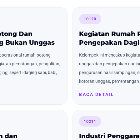
10120
otong Dan
Kegiatan Rumah 
g Bukan Unggas
Pengepakan Dagi
operasional rumah potong
Kelompok ini mencakup kegiat
iatan pemotongan, pengulitan,
unggas dan pengepakan daging
g, seperti daging sapi, babi,
pengurusan hasil sampingan, s
kotoran unggas, pementangan ku
BACA DETAIL
10211
n dan
Industri Penggar