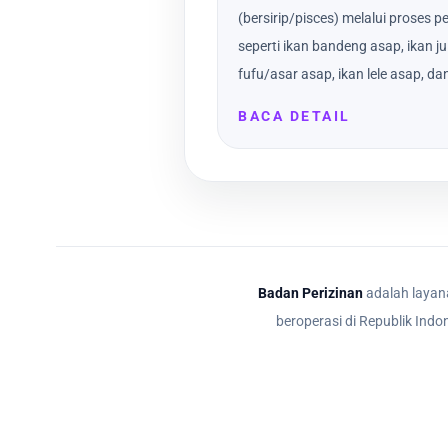
(bersirip/pisces) melalui prose
seperti ikan bandeng asap, ikan j
fufu/asar asap, ikan lele asap, dan
BACA DETAIL
Badan Perizinan
adalah layana
beroperasi di Republik Indo