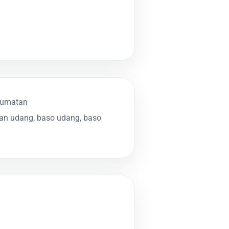
elumatan
an udang, baso udang, baso