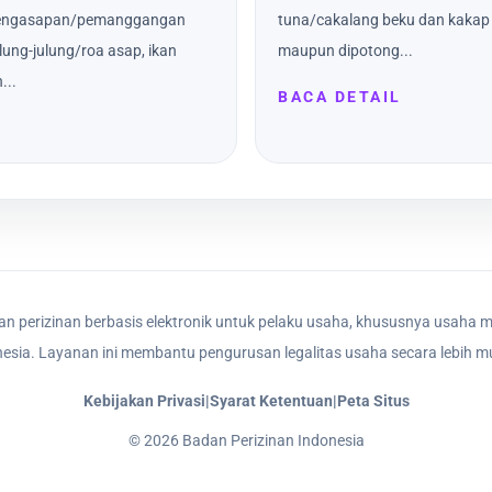
s pengasapan/pemanggangan
tuna/cakalang beku dan kakap 
ulung-julung/roa asap, ikan
maupun dipotong...
...
BACA DETAIL
n perizinan berbasis elektronik untuk pelaku usaha, khususnya usaha m
nesia. Layanan ini membantu pengurusan legalitas usaha secara lebih mu
Kebijakan Privasi
|
Syarat Ketentuan
|
Peta Situs
©
2026
Badan Perizinan Indonesia