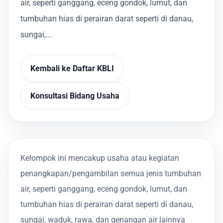
air, seperti ganggang, eceng gondok, lumut, dan
tumbuhan hias di perairan darat seperti di danau,
sungai,...
Kembali ke Daftar KBLI
Konsultasi Bidang Usaha
Kelompok ini mencakup usaha atau kegiatan
penangkapan/pengambilan semua jenis tumbuhan
air, seperti ganggang, eceng gondok, lumut, dan
tumbuhan hias di perairan darat seperti di danau,
sungai, waduk, rawa, dan genangan air lainnya