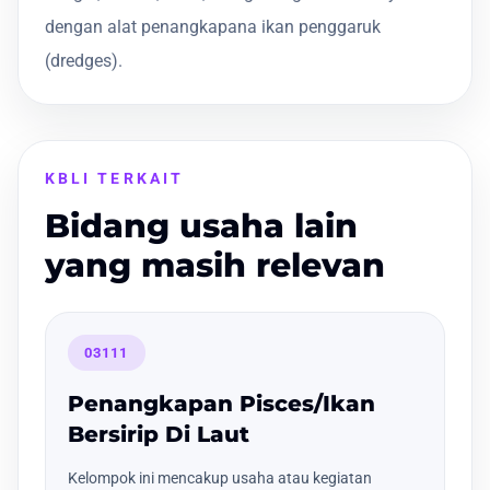
dengan alat penangkapana ikan penggaruk
(dredges).
KBLI TERKAIT
Bidang usaha lain
yang masih relevan
03111
Penangkapan Pisces/Ikan
Bersirip Di Laut
Kelompok ini mencakup usaha atau kegiatan