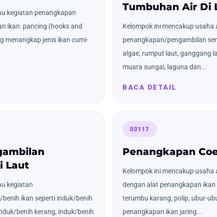
Tumbuhan Air Di 
au kegiatan penangkapan
n ikan: pancing (hooks and
Kelompok ini mencakup usaha 
ng menangkap jenis ikan cumi-
penangkapan/pengambilan semua
algae, rumput laut, ganggang la
muara sungai, laguna dan...
BACA DETAIL
03117
gambilan
Penangkapan Coel
i Laut
Kelompok ini mencakup usaha 
au kegiatan
dengan alat penangkapan ikan 
enih ikan seperti induk/benih
terumbu karang, polip, ubur-ubu
 induk/benih kerang, induk/benih
penangkapan ikan jaring...