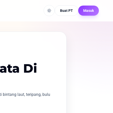
Buat PT
Masuk
ta Di
intang laut, teripang, bulu