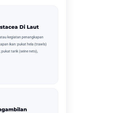
tacea Di Laut
atau kegiatan penangkapan
pan ikan: pukat hela (trawls)
pukat tarik (seine nets),
ngambilan