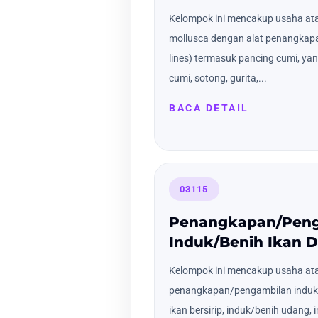
Kelompok ini mencakup usaha at
mollusca dengan alat penangkapa
lines) termasuk pancing cumi, ya
cumi, sotong, gurita,...
BACA DETAIL
03115
Penangkapan/Pen
Induk/Benih Ikan D
Kelompok ini mencakup usaha at
penangkapan/pengambilan induk/b
ikan bersirip, induk/benih udang,