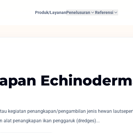
Produk/Layanan
Penelusuran
Referensi
apan Echinoderma
u kegiatan penangkapan/pengambilan jenis hewan lautseperti b
ngan alat penangkapan ikan penggaruk (dredges)...