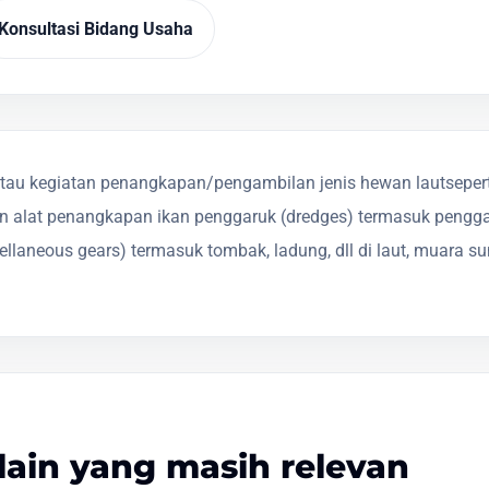
Konsultasi Bidang Usaha
u kegiatan penangkapan/pengambilan jenis hewan lautseperti b
engan alat penangkapan ikan penggaruk (dredges) termasuk pengg
llaneous gears) termasuk tombak, ladung, dll di laut, muara su
lain yang masih relevan