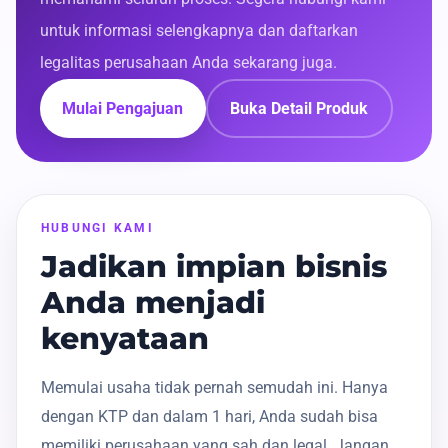
untuk informasi selengkapnya dan daftarkan
legalitas perusahaan Anda sekarang juga.
Mulai Pengajuan
Buka Detail Produk
HUBUNGI KAMI
Jadikan impian bisnis
Anda menjadi
kenyataan
Memulai usaha tidak pernah semudah ini. Hanya
dengan KTP dan dalam 1 hari, Anda sudah bisa
memiliki perusahaan yang sah dan legal. Jangan