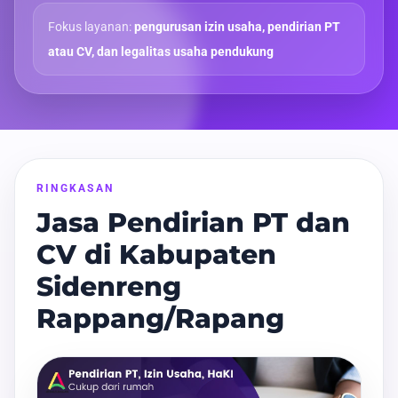
Fokus layanan:
pengurusan izin usaha, pendirian PT
atau CV, dan legalitas usaha pendukung
RINGKASAN
Jasa Pendirian PT dan
CV di Kabupaten
Sidenreng
Rappang/Rapang