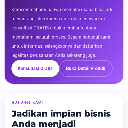
Kami memahami bahwa memulai usaha bisa jadi
menantang, oleh karena itu kami menawarkan
konsultasi GRATIS untuk membantu Anda
memahami seluruh proses. Segera hubungi kami
untuk informasi selengkapnya dan daftarkan
legalitas perusahaan Anda sekarang juga.
Konsultasi Gratis
Buka Detail Produk
HUBUNGI KAMI
Jadikan impian bisnis
Anda menjadi