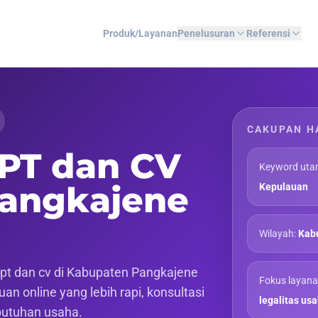
Produk/Layanan
Penelusuran
Referensi
CAKUPAN H
 PT dan CV
Keyword uta
Pangkajene
Kepulauan
Wilayah:
Kabu
pt dan cv di Kabupaten Pangkajene
Fokus layana
an online yang lebih rapi, konsultasi
legalitas us
butuhan usaha.