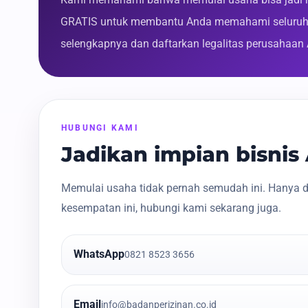
GRATIS untuk membantu Anda memahami seluruh p
selengkapnya dan daftarkan legalitas perusahaan
HUBUNGI KAMI
Jadikan impian bisni
Memulai usaha tidak pernah semudah ini. Hanya d
kesempatan ini, hubungi kami sekarang juga.
WhatsApp
0821 8523 3656
Email
info@badanperizinan.co.id