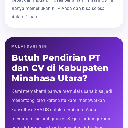
cepat dan mudah. Proses pendirian PT atau CV ini
hanya memerlukan KTP Anda dan bisa selesai
dalam 1 hari.
MULAI DARI SINI
Butuh Pendirian PT
dan CV di Kabupaten
Minahasa Utara?
Kami memahami bahwa memulai usaha bisa jadi
menantang, oleh karena itu kami menawarkan
konsultasi GRATIS untuk membantu Anda
memahami seluruh proses. Segera hubungi kami
untuk informasi selengkapnya dan daftarkan