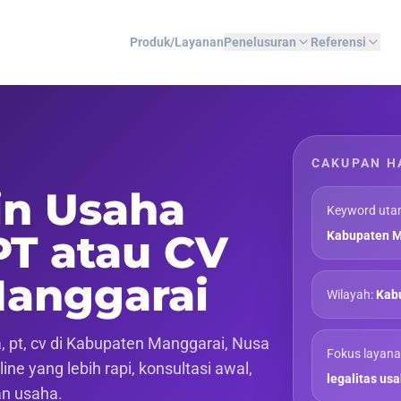
Produk/Layanan
Penelusuran
Referensi
CAKUPAN H
in Usaha
Keyword uta
PT atau CV
Kabupaten M
Manggarai
Wilayah:
Kab
 pt, cv di Kabupaten Manggarai, Nusa
Fokus layana
ne yang lebih rapi, konsultasi awal,
legalitas us
an usaha.