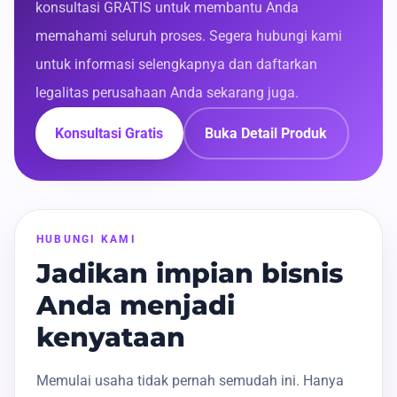
konsultasi GRATIS untuk membantu Anda
memahami seluruh proses. Segera hubungi kami
untuk informasi selengkapnya dan daftarkan
legalitas perusahaan Anda sekarang juga.
Konsultasi Gratis
Buka Detail Produk
HUBUNGI KAMI
Jadikan impian bisnis
Anda menjadi
kenyataan
Memulai usaha tidak pernah semudah ini. Hanya