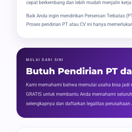
cepat berkembang dan lebih mudah menjalin kerja
Baik Anda ingin mendirikan Perseroan Terbatas 
Proses pendirian PT atau CV ini hanya memerlukan
MULAI DARI SINI
Butuh Pendirian PT d
Kami memahami bahwa memulai usaha bisa jadi m
GRATIS untuk membantu Anda memahami seluruh p
selengkapnya dan daftarkan legalitas perusahaan