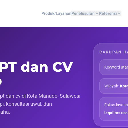
Produk/Layanan
Penelusuran
Referensi
CAKUPAN H
 PT dan CV
Keyword uta
o
Wilayah:
Kota
t dan cv di Kota Manado, Sulawesi
pi, konsultasi awal, dan
Fokus layana
saha.
legalitas us