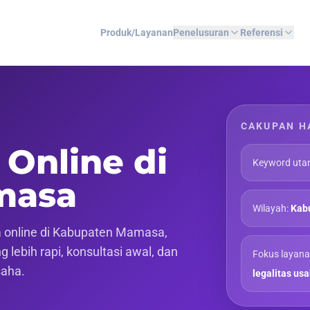
Produk/Layanan
Penelusuran
Referensi
CAKUPAN H
 Online di
Keyword uta
masa
Wilayah:
Kab
 online di Kabupaten Mamasa,
 lebih rapi, konsultasi awal, dan
Fokus layana
saha.
legalitas us