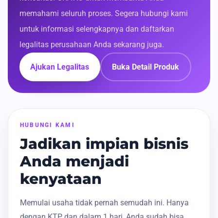
memahami seluruh proses. Segera hubungi kami
untuk informasi selengkapnya dan daftarkan
legalitas perusahaan Anda sekarang juga.
Ajukan Legalitas
Buka Detail Produk
HUBUNGI KAMI
Jadikan impian bisnis
Anda menjadi
kenyataan
Memulai usaha tidak pernah semudah ini. Hanya
dengan KTP dan dalam 1 hari, Anda sudah bisa