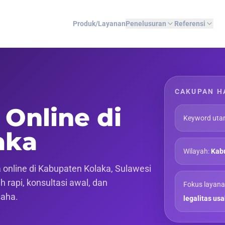
Produk/Layanan
Penelusuran
Referensi
CAKUPAN H
 Online di
Keyword uta
aka
Wilayah:
Kabu
online di Kabupaten Kolaka, Sulawesi
 rapi, konsultasi awal, dan
Fokus layana
saha.
legalitas us