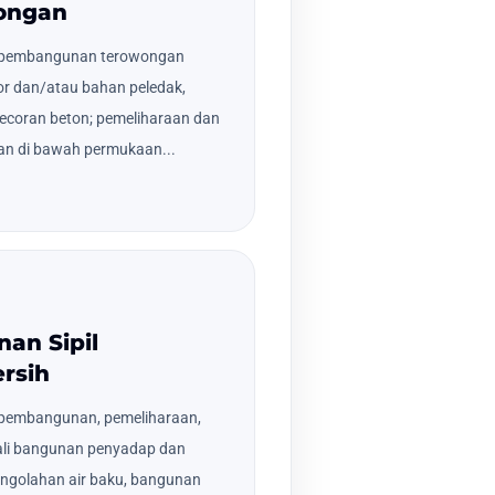
wongan
a pembangunan terowongan
r dan/atau bahan peledak,
gecoran beton; pemeliharaan dan
n di bawah permukaan...
an Sipil
rsih
 pembangunan, pemeliharaan,
li bangunan penyadap dan
engolahan air baku, bangunan