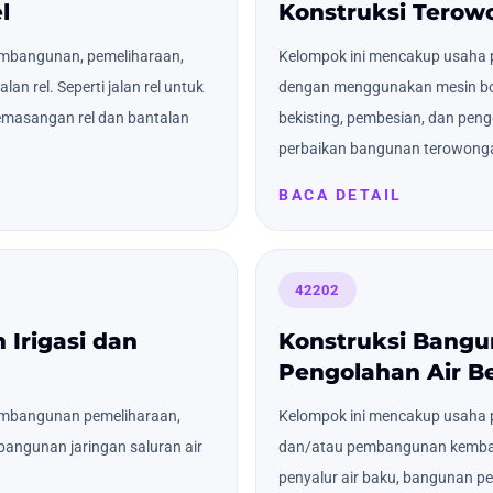
l
Konstruksi Tero
mbangunan, pemeliharaan,
Kelompok ini mencakup usah
n rel. Seperti jalan rel untuk
dengan menggunakan mesin bo
pemasangan rel dan bantalan
bekisting, pembesian, dan pen
perbaikan bangunan terowonga
BACA DETAIL
42202
 Irigasi dan
Konstruksi Bangun
Pengolahan Air Be
embangunan pemeliharaan,
Kelompok ini mencakup usaha
angunan jaringan saluran air
dan/atau pembangunan kemba
penyalur air baku, bangunan p