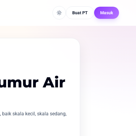
Buat PT
Masuk
umur Air
aik skala kecil, skala sedang,