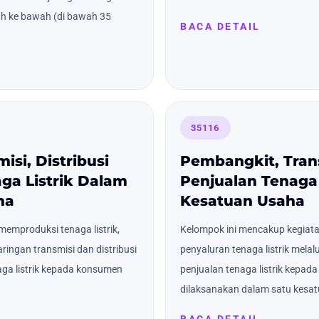
ah ke bawah (di bawah 35
BACA DETAIL
35116
si, Distribusi
Pembangkit, Tran
ga Listrik Dalam
Penjualan Tenaga 
ha
Kesatuan Usaha
emproduksi tenaga listrik,
Kelompok ini mencakup kegiata
aringan transmisi dan distribusi
penyaluran tenaga listrik melalu
naga listrik kepada konsumen
penjualan tenaga listrik kepad
dilaksanakan dalam satu kesa