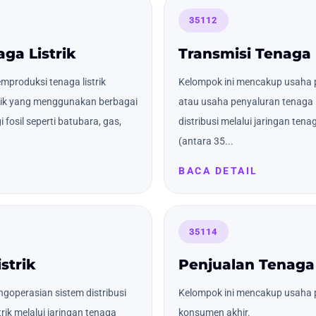
35112
ga Listrik
Transmisi Tenaga 
produksi tenaga listrik
Kelompok ini mencakup usaha p
trik yang menggunakan berbagai
atau usaha penyaluran tenaga li
 fosil seperti batubara, gas,
distribusi melalui jaringan tena
(antara 35...
BACA DETAIL
35114
strik
Penjualan Tenaga 
goperasian sistem distribusi
Kelompok ini mencakup usaha p
rik melalui jaringan tenaga
konsumen akhir.