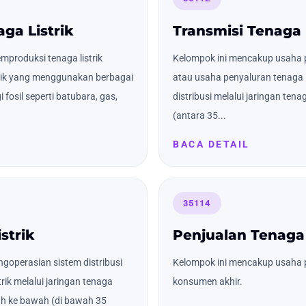
ga Listrik
Transmisi Tenaga 
produksi tenaga listrik
Kelompok ini mencakup usaha p
trik yang menggunakan berbagai
atau usaha penyaluran tenaga li
 fosil seperti batubara, gas,
distribusi melalui jaringan tena
(antara 35...
BACA DETAIL
35114
strik
Penjualan Tenaga 
goperasian sistem distribusi
Kelompok ini mencakup usaha p
rik melalui jaringan tenaga
konsumen akhir.
ah ke bawah (di bawah 35