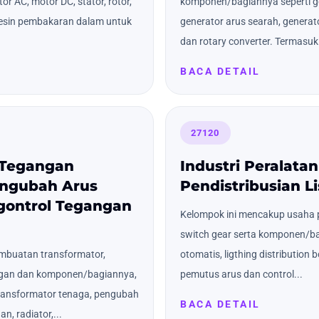
r AC, motor DC, stator, rotor,
komponen/bagiannya seperti gen
mesin pembakaran dalam untuk
generator arus searah, generato
dan rotary converter. Termasuk
BACA DETAIL
27120
 Tegangan
Industri Peralata
engubah Arus
Pendistribusian Li
ngontrol Tegangan
Kelompok ini mencakup usaha p
switch gear serta komponen/bag
mbuatan transformator,
otomatis, ligthing distribution b
ngan dan komponen/bagiannya,
pemutus arus dan control...
 transformator tenaga, pengubah
BACA DETAIL
n, radiator,...