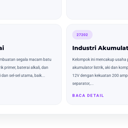
27202
ai
Industri Akumulato
embuatan segala macam batu
Kelompok ini mencakup usah
rik primer, baterai alkali, dan
akumulator listrik, aki dan kom
dan sel-sel utama, baik...
12V dengan kekuatan 200 amper
separator,...
BACA DETAIL