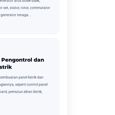
erator arus bolak-balik,
r set, stator, rotor, commutator
 generator tenaga...
n Pengontrol dan
strik
embuatan panel listrik dan
iannya, seperti control panel
oard, pemutus aliran listrik,