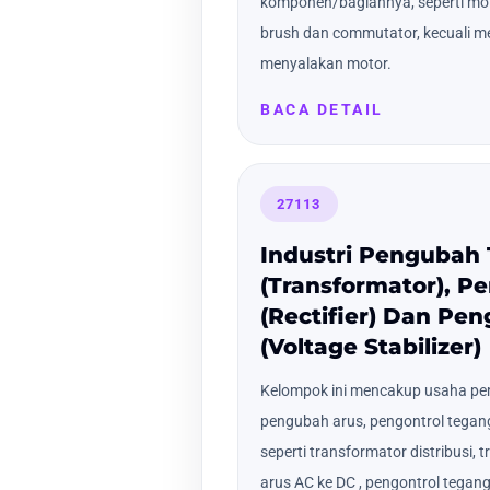
komponen/bagiannya, seperti moto
brush dan commutator, kecuali 
menyalakan motor.
BACA DETAIL
27113
Industri Pengubah
(Transformator), P
(Rectifier) Dan Pe
(Voltage Stabilizer)
Kelompok ini mencakup usaha pe
pengubah arus, pengontrol tega
seperti transformator distribusi,
arus AC ke DC , pengontrol teganga