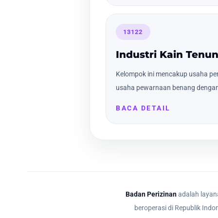
13122
Industri Kain Tenun
Kelompok ini mencakup usaha pem
usaha pewarnaan benang dengan c
BACA DETAIL
Badan Perizinan
adalah layana
beroperasi di Republik Indo