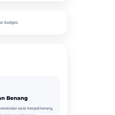
dan badges.
lan Benang
emintalan serat menjadi benang,