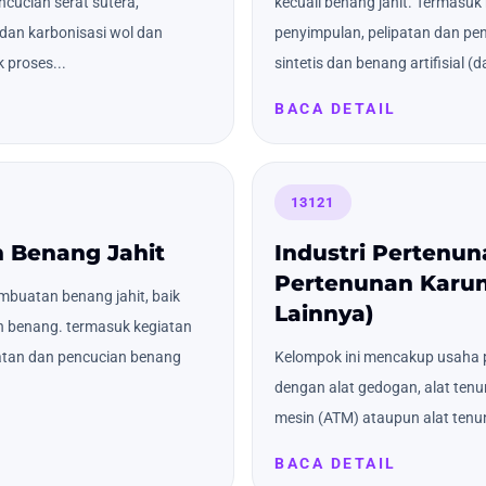
ncucian serat sutera,
kecuali benang jahit. Termasuk
dan karbonisasi wol dan
penyimpulan, pelipatan dan pe
 proses...
sintetis dan benang artifisial (da
BACA DETAIL
13121
n Benang Jahit
Industri Pertenu
Pertenunan Karun
buatan benang jahit, baik
Lainnya)
 benang. termasuk kegiatan
patan dan pencucian benang
Kelompok ini mencakup usaha p
dengan alat gedogan, alat tenu
mesin (ATM) ataupun alat tenu
BACA DETAIL