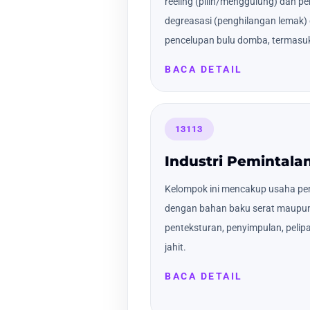
reeling (pilin/menggulung) dan pe
degreasasi (penghilangan lemak) 
pencelupan bulu domba, termasuk
BACA DETAIL
13113
Industri Pemintala
Kelompok ini mencakup usaha pem
dengan bahan baku serat maupun
penteksturan, penyimpulan, peli
jahit.
BACA DETAIL