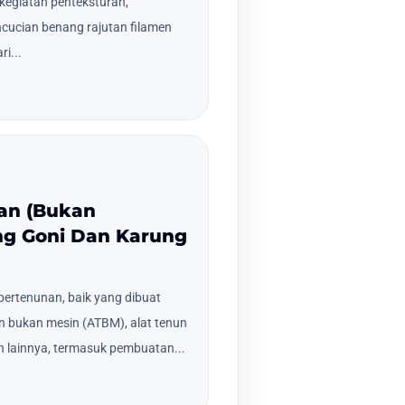
 kegiatan penteksturan,
ncucian benang rajutan filamen
ri...
nan (Bukan
g Goni Dan Karung
ertenunan, baik yang dibuat
n bukan mesin (ATBM), alat tenun
n lainnya, termasuk pembuatan...