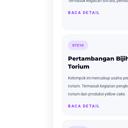
Termasuk kegiatan sortasi, pemi
BACA DETAIL
07210
Pertambangan Biji
Torium
Kelompok ini mencakup usaha pe
torium. Termasuk kegiatan peng
torium dan produksi yellow cake.
BACA DETAIL