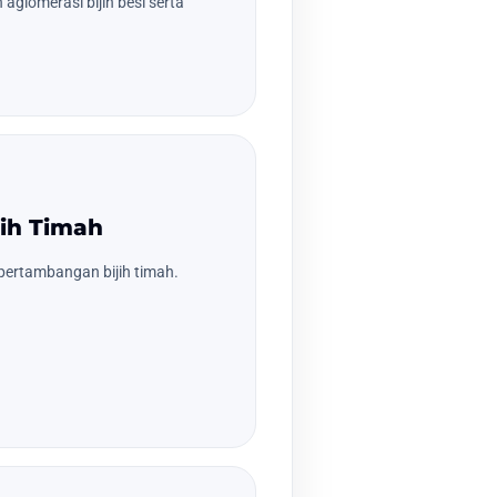
aglomerasi bijih besi serta
ih Timah
ertambangan bijih timah.