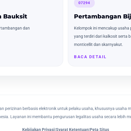
07294
 Bauksit
Pertambangan Bi
ertambangan dan
Kelompok ini mencakup usaha 
yang terdiri dari kalkosit sert
monticellit dan skarnyakut.
BACA DETAIL
n perizinan berbasis elektronik untuk pelaku usaha, khususnya usaha m
nesia. Layanan ini membantu pengurusan legalitas usaha secara lebih mu
Kebijakan Privasi
|
Syarat Ketentuan
|
Peta Situs