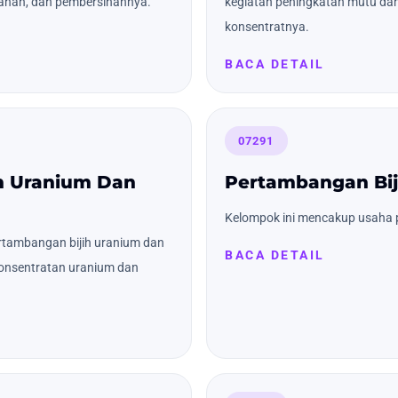
sahan, dan pembersihannya.
kegiatan peningkatan mutu dan 
konsentratnya.
BACA DETAIL
07291
h Uranium Dan
Pertambangan Bij
Kelompok ini mencakup usaha p
rtambangan bijih uranium dan
BACA DETAIL
konsentratan uranium dan