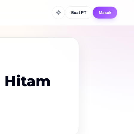
Buat PT
Masuk
 Hitam