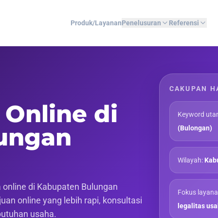
Produk/Layanan
Penelusuran
Referensi
CAKUPAN H
 Online di
Keyword uta
ungan
(Bulongan)
Wilayah:
Kabu
 online di Kabupaten Bulungan
Fokus layana
an online yang lebih rapi, konsultasi
legalitas us
butuhan usaha.