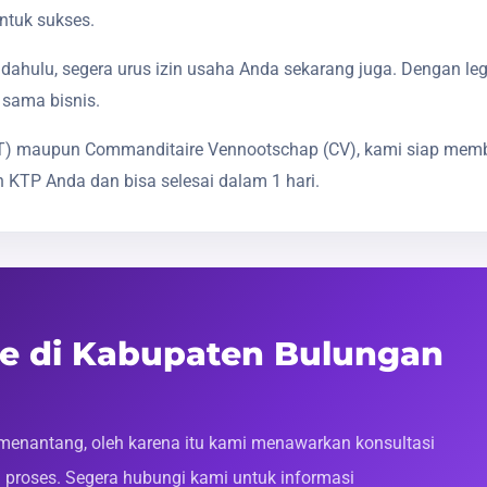
ntuk sukses.
dahulu, segera urus izin usaha Anda sekarang juga. Dengan le
 sama bisnis.
(PT) maupun Commanditaire Vennootschap (CV), kami siap mem
 KTP Anda dan bisa selesai dalam 1 hari.
ne di Kabupaten Bulungan
enantang, oleh karena itu kami menawarkan konsultasi
roses. Segera hubungi kami untuk informasi