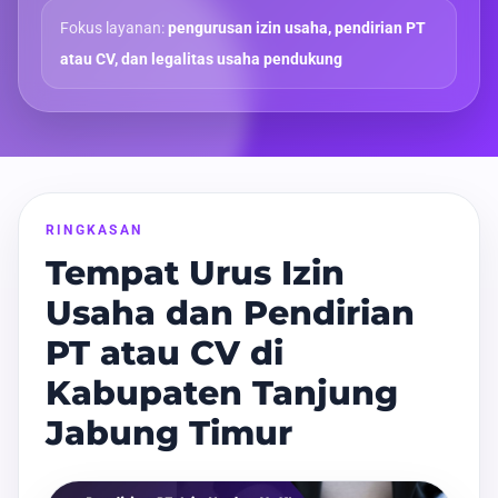
Fokus layanan:
pengurusan izin usaha, pendirian PT
atau CV, dan legalitas usaha pendukung
RINGKASAN
Tempat Urus Izin
Usaha dan Pendirian
PT atau CV di
Kabupaten Tanjung
Jabung Timur