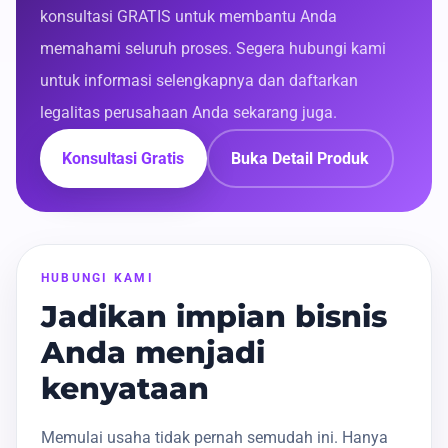
konsultasi GRATIS untuk membantu Anda
memahami seluruh proses. Segera hubungi kami
untuk informasi selengkapnya dan daftarkan
legalitas perusahaan Anda sekarang juga.
Konsultasi Gratis
Buka Detail Produk
HUBUNGI KAMI
Jadikan impian bisnis
Anda menjadi
kenyataan
Memulai usaha tidak pernah semudah ini. Hanya