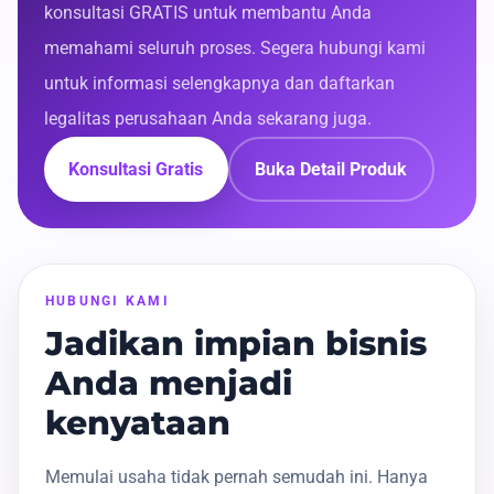
konsultasi GRATIS untuk membantu Anda
memahami seluruh proses. Segera hubungi kami
untuk informasi selengkapnya dan daftarkan
legalitas perusahaan Anda sekarang juga.
Konsultasi Gratis
Buka Detail Produk
HUBUNGI KAMI
Jadikan impian bisnis
Anda menjadi
kenyataan
Memulai usaha tidak pernah semudah ini. Hanya