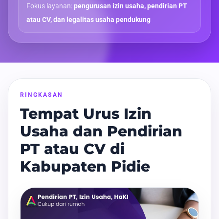
Fokus layanan:
pengurusan izin usaha, pendirian PT
atau CV, dan legalitas usaha pendukung
RINGKASAN
Tempat Urus Izin
Usaha dan Pendirian
PT atau CV di
Kabupaten Pidie