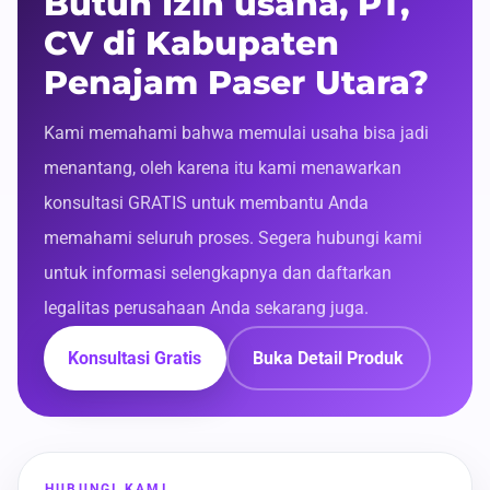
Butuh Izin usaha, PT,
CV di Kabupaten
Penajam Paser Utara?
Kami memahami bahwa memulai usaha bisa jadi
menantang, oleh karena itu kami menawarkan
konsultasi GRATIS untuk membantu Anda
memahami seluruh proses. Segera hubungi kami
untuk informasi selengkapnya dan daftarkan
legalitas perusahaan Anda sekarang juga.
Konsultasi Gratis
Buka Detail Produk
HUBUNGI KAMI