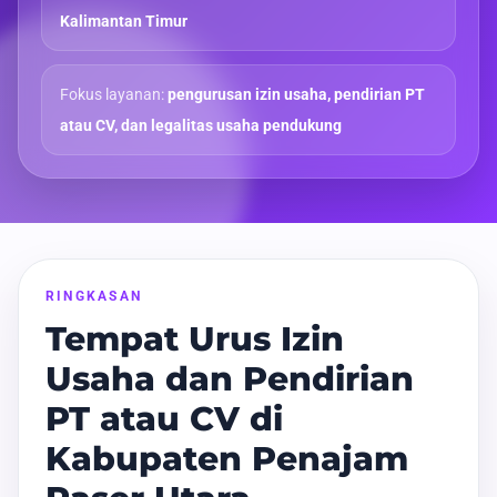
Kalimantan Timur
Fokus layanan:
pengurusan izin usaha, pendirian PT
atau CV, dan legalitas usaha pendukung
RINGKASAN
Tempat Urus Izin
Usaha dan Pendirian
PT atau CV di
Kabupaten Penajam