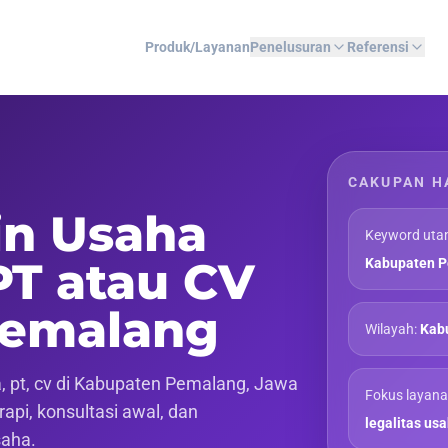
Produk/Layanan
Penelusuran
Referensi
CAKUPAN H
in Usaha
Keyword uta
PT atau CV
Kabupaten 
Pemalang
Wilayah:
Kab
 pt, cv di Kabupaten Pemalang, Jawa
Fokus layana
api, konsultasi awal, dan
legalitas us
saha.