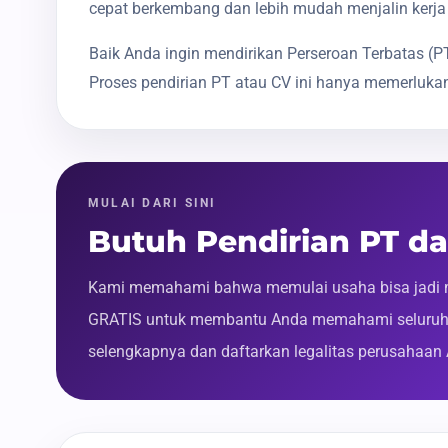
cepat berkembang dan lebih mudah menjalin kerja
Baik Anda ingin mendirikan Perseroan Terbatas 
Proses pendirian PT atau CV ini hanya memerlukan
MULAI DARI SINI
Butuh Pendirian PT da
Kami memahami bahwa memulai usaha bisa jadi m
GRATIS untuk membantu Anda memahami seluruh p
selengkapnya dan daftarkan legalitas perusahaan