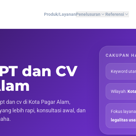
Produk/Layanan
Penelusuran
Referensi
CAKUPAN H
 PT dan CV
Keyword uta
Alam
Wilayah:
Kota
t dan cv di Kota Pagar Alam,
ang lebih rapi, konsultasi awal, dan
Fokus layana
saha.
legalitas us