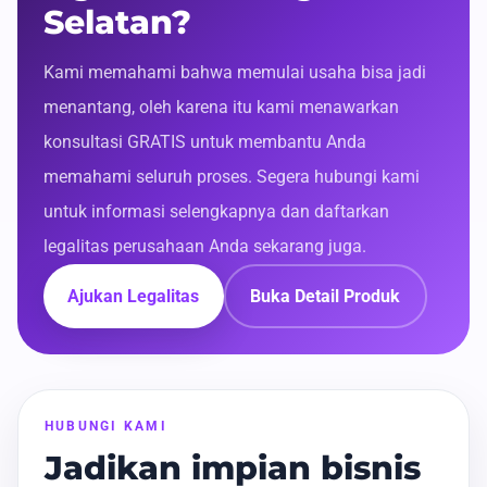
Selatan?
Kami memahami bahwa memulai usaha bisa jadi
menantang, oleh karena itu kami menawarkan
konsultasi GRATIS untuk membantu Anda
memahami seluruh proses. Segera hubungi kami
untuk informasi selengkapnya dan daftarkan
legalitas perusahaan Anda sekarang juga.
Ajukan Legalitas
Buka Detail Produk
HUBUNGI KAMI
Jadikan impian bisnis