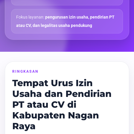
Fokus layanan:
pengurusan izin usaha, pendirian PT
atau CV, dan legalitas usaha pendukung
RINGKASAN
Tempat Urus Izin
Usaha dan Pendirian
PT atau CV di
Kabupaten Nagan
Raya