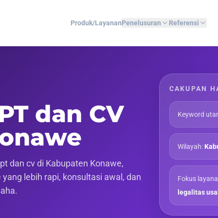
Produk/Layanan
Penelusuran
Referensi
CAKUPAN H
 PT dan CV
Keyword uta
Konawe
Wilayah:
Kab
pt dan cv di Kabupaten Konawe,
yang lebih rapi, konsultasi awal, dan
Fokus layana
saha.
legalitas us