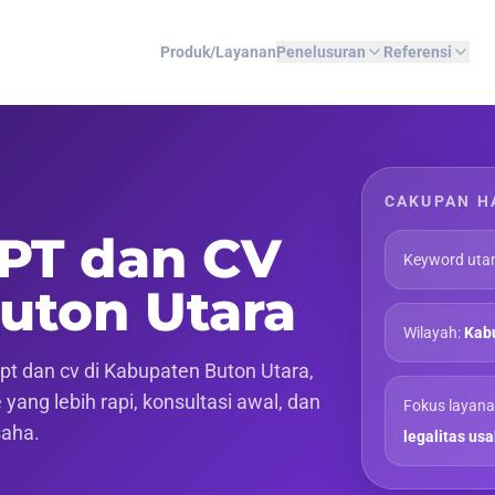
Produk/Layanan
Penelusuran
Referensi
CAKUPAN H
 PT dan CV
Keyword uta
uton Utara
Wilayah:
Kabu
t dan cv di Kabupaten Buton Utara,
yang lebih rapi, konsultasi awal, dan
Fokus layana
saha.
legalitas us