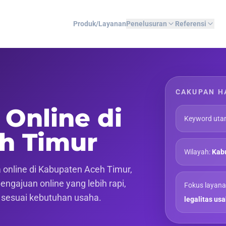
Produk/Layanan
Penelusuran
Referensi
CAKUPAN H
 Online di
Keyword uta
h Timur
Wilayah:
Kabu
online di Kabupaten Aceh Timur,
gajuan online yang lebih rapi,
Fokus layana
f sesuai kebutuhan usaha.
legalitas us