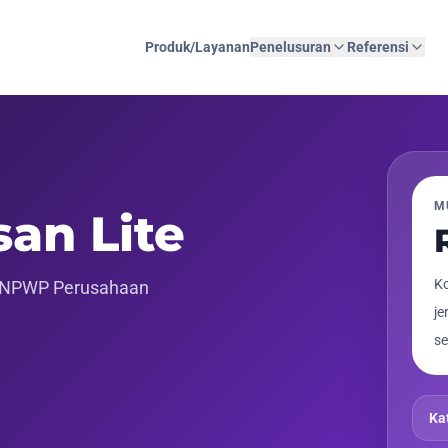
Produk/Layanan
Penelusuran
Referensi
M
san Lite
Ko
n NPWP Perusahaan
je
se
Ka