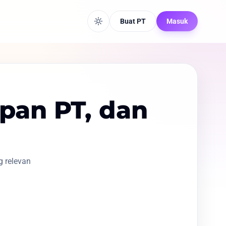
Buat PT
Masuk
pan PT, dan
g relevan