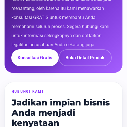
menantang, oleh karena itu kami menawarkan
konsultasi GRATIS untuk membantu Anda
memahami seluruh proses. Segera hubungi kami
untuk informasi selengkapnya dan daftarkan
legalitas perusahaan Anda sekarang juga.
Konsultasi Gratis
Buka Detail Produk
HUBUNGI KAMI
Jadikan impian bisnis
Anda menjadi
kenyataan