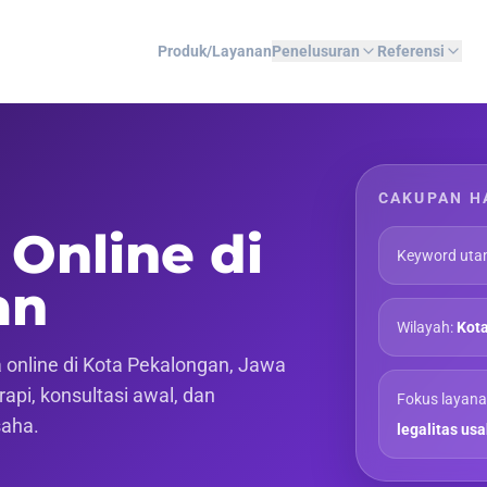
Produk/Layanan
Penelusuran
Referensi
CAKUPAN H
 Online di
Keyword uta
an
Wilayah:
Kot
online di Kota Pekalongan, Jawa
api, konsultasi awal, dan
Fokus layana
saha.
legalitas us