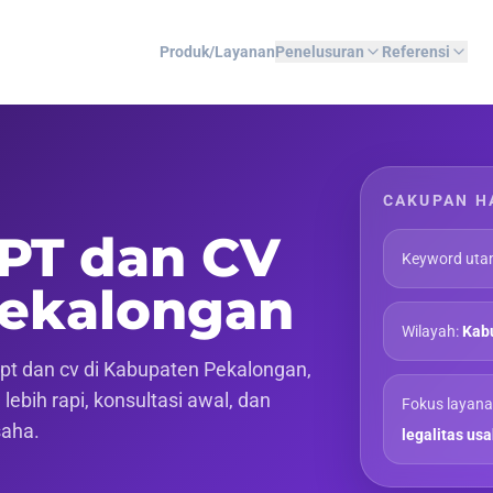
Produk/Layanan
Penelusuran
Referensi
CAKUPAN H
 PT dan CV
Keyword uta
Pekalongan
Wilayah:
Kab
pt dan cv di Kabupaten Pekalongan,
ebih rapi, konsultasi awal, dan
Fokus layana
saha.
legalitas us