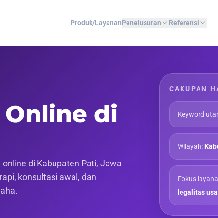
Produk/Layanan
Penelusuran
Referensi
CAKUPAN H
 Online di
Keyword uta
Wilayah:
Kabu
online di Kabupaten Pati, Jawa
api, konsultasi awal, dan
Fokus layana
saha.
legalitas us