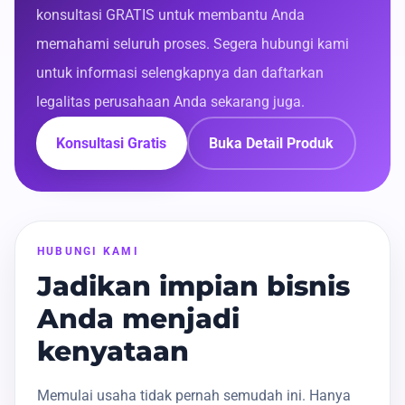
konsultasi GRATIS untuk membantu Anda
memahami seluruh proses. Segera hubungi kami
untuk informasi selengkapnya dan daftarkan
legalitas perusahaan Anda sekarang juga.
Konsultasi Gratis
Buka Detail Produk
HUBUNGI KAMI
Jadikan impian bisnis
Anda menjadi
kenyataan
Memulai usaha tidak pernah semudah ini. Hanya