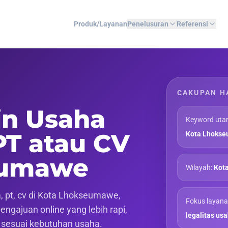
Produk/Layanan
Penelusuran
Referensi
CAKUPAN H
in Usaha
Keyword uta
PT atau CV
Kota Lhoks
eumawe
Wilayah:
Kot
 pt, cv di Kota Lhokseumawe,
Fokus layana
gajuan online yang lebih rapi,
legalitas us
f sesuai kebutuhan usaha.