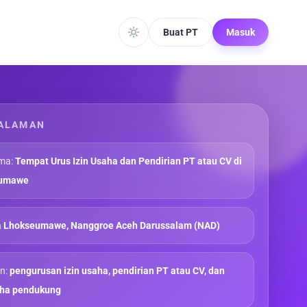
Buat PT
Masuk
ALAMAN
ma:
Tempat Urus Izin Usaha dan Pendirian PT atau CV di
eumawe
a Lhokseumawe, Nanggroe Aceh Darussalam (NAD)
n:
pengurusan izin usaha, pendirian PT atau CV, dan
aha pendukung