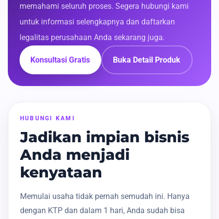
memahami seluruh proses. Segera hubungi kami
untuk informasi selengkapnya dan daftarkan
legalitas perusahaan Anda sekarang juga.
Konsultasi Gratis
Buka Detail Produk
HUBUNGI KAMI
Jadikan impian bisnis
Anda menjadi
kenyataan
Memulai usaha tidak pernah semudah ini. Hanya
dengan KTP dan dalam 1 hari, Anda sudah bisa