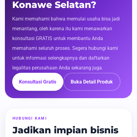
Konawe Selatan?
Kami memahami bahwa memulai usaha bisa jadi
menantang, oleh karena itu kami menawarkan
konsultasi GRATIS untuk membantu Anda
memahami seluruh proses. Segera hubungi kami
untuk informasi selengkapnya dan daftarkan
legalitas perusahaan Anda sekarang juga.
Konsultasi Gratis
Buka Detail Produk
HUBUNGI KAMI
Jadikan impian bisnis