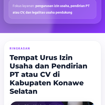
Fokus layanan:
pengurusan izin usaha, pendirian PT
atau CV, dan legalitas usaha pendukung
RINGKASAN
Tempat Urus Izin
Usaha dan Pendirian
PT atau CV di
Kabupaten Konawe
Selatan