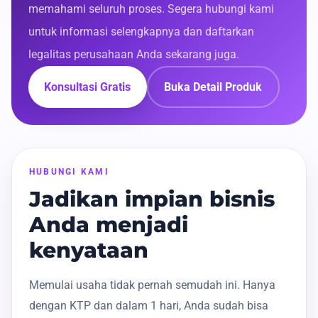
memahami seluruh proses. Segera hubungi kami
untuk informasi selengkapnya dan daftarkan
legalitas perusahaan Anda sekarang juga.
Konsultasi Gratis
Buka Detail Produk
HUBUNGI KAMI
Jadikan impian bisnis
Anda menjadi
kenyataan
Memulai usaha tidak pernah semudah ini. Hanya
dengan KTP dan dalam 1 hari, Anda sudah bisa