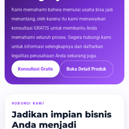
Kami memahami bahwa memulai usaha bisa jadi
menantang, oleh karena itu kami menawarkan
konsultasi GRATIS untuk membantu Anda
memahami seluruh proses. Segera hubungi kami
untuk informasi selengkapnya dan daftarkan
legalitas perusahaan Anda sekarang juga.
Konsultasi Gratis
Buka Detail Produk
HUBUNGI KAMI
Jadikan impian bisnis
Anda menjadi