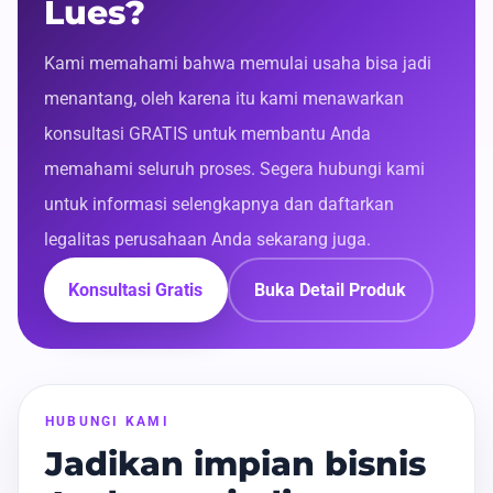
Lues?
Kami memahami bahwa memulai usaha bisa jadi
menantang, oleh karena itu kami menawarkan
konsultasi GRATIS untuk membantu Anda
memahami seluruh proses. Segera hubungi kami
untuk informasi selengkapnya dan daftarkan
legalitas perusahaan Anda sekarang juga.
Konsultasi Gratis
Buka Detail Produk
HUBUNGI KAMI
Jadikan impian bisnis