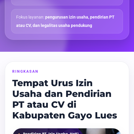
Fokus layanan:
pengurusan izin usaha, pendirian PT
atau CV, dan legalitas usaha pendukung
RINGKASAN
Tempat Urus Izin
Usaha dan Pendirian
PT atau CV di
Kabupaten Gayo Lues