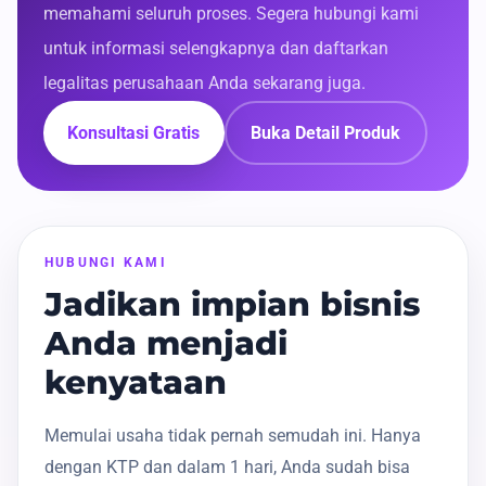
memahami seluruh proses. Segera hubungi kami
untuk informasi selengkapnya dan daftarkan
legalitas perusahaan Anda sekarang juga.
Konsultasi Gratis
Buka Detail Produk
HUBUNGI KAMI
Jadikan impian bisnis
Anda menjadi
kenyataan
Memulai usaha tidak pernah semudah ini. Hanya
dengan KTP dan dalam 1 hari, Anda sudah bisa